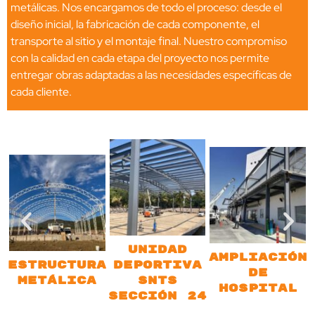
metálicas. Nos encargamos de todo el proceso: desde el
diseño inicial, la fabricación de cada componente, el
transporte al sitio y el montaje final. Nuestro compromiso
con la calidad en cada etapa del proyecto nos permite
entregar obras adaptadas a las necesidades específicas de
cada cliente.
Unidad
Ampliación
Estructura
Deportiva
de
Metálica
SNTS
Hospital
Sección 24