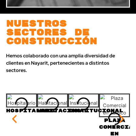
Nuestros
sectores de
construcción
Hemos colaborado con una amplia diversidad de
clientes en Nayarit, pertenecientes a distintos
sectores.
I
Hospitalario
Habitacional
Institucional
Plaza
Comercia
en